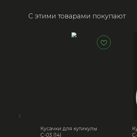
С этими товарами покупают
лы CL-
Кусачки для кутикулы
К
С-03 (14)
С-